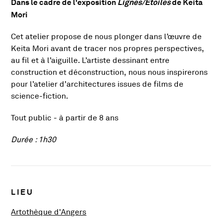
Dans le cadre de l'exposition
Lignes/Etoiles
de Keita
Présentation de l'activité
Mori
Cet atelier propose de nous plonger dans l’œuvre de
Keita Mori avant de tracer nos propres perspectives,
au fil et à l’aiguille. L’artiste dessinant entre
construction et déconstruction, nous nous inspirerons
pour l’atelier d’architectures issues de films de
science-fiction.
Tout public - à partir de 8 ans
Durée : 1h30
Infos pratiques
LIEU
, Ouvre une nouvelle fenêtre
Artothèque d'Angers