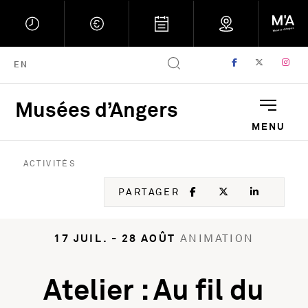
FACEBOOK
, OUVRE UNE
TWITTER
, OUVRE
IN
, 
ENGLISH VERSION
EN
Musées d’Angers
Musées d'Angers : Retou
MENU
ACTIVITÉS
FACEBOOK
, OUVRE UNE NOU
TWITTER
, OUVRE UNE
LINKED
, OUVR
PARTAGER
17 JUIL. - 28 AOÛT
ANIMATION
Atelier : Au fil du