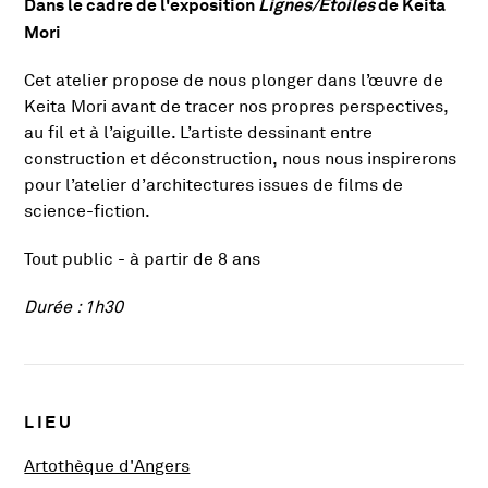
Dans le cadre de l'exposition
Lignes/Etoiles
de Keita
Présentation de l'activité
Mori
Cet atelier propose de nous plonger dans l’œuvre de
Keita Mori avant de tracer nos propres perspectives,
au fil et à l’aiguille. L’artiste dessinant entre
construction et déconstruction, nous nous inspirerons
pour l’atelier d’architectures issues de films de
science-fiction.
Tout public - à partir de 8 ans
Durée : 1h30
Infos pratiques
LIEU
, Ouvre une nouvelle fenêtre
Artothèque d'Angers