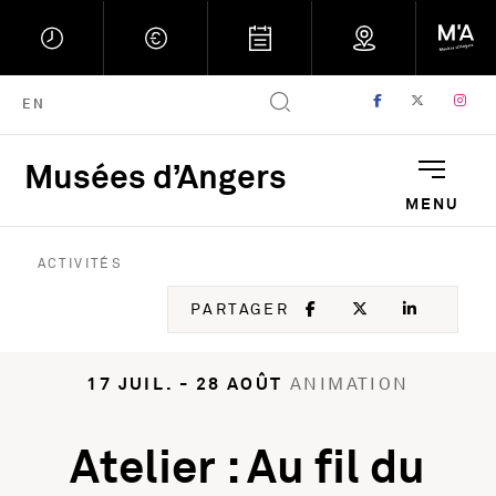
FACEBOOK
, OUVRE UNE
TWITTER
, OUVRE
IN
, 
ENGLISH VERSION
EN
Musées d’Angers
Musées d'Angers : Retou
MENU
ACTIVITÉS
FACEBOOK
, OUVRE UNE NOU
TWITTER
, OUVRE UNE
LINKED
, OUVR
PARTAGER
17 JUIL. - 28 AOÛT
ANIMATION
Atelier : Au fil du