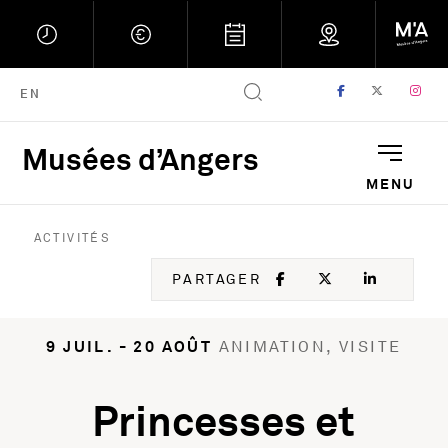
FACEBOOK
, OUVRE UNE
TWITTER
, OUVRE
IN
, 
ENGLISH VERSION
EN
Musées d’Angers
Musées d'Angers : Retou
MENU
ACTIVITÉS
FACEBOOK
, OUVRE UNE NOU
TWITTER
, OUVRE UNE
LINKED
, OUVR
PARTAGER
9 JUIL. - 20 AOÛT
ANIMATION, VISITE
Princesses et