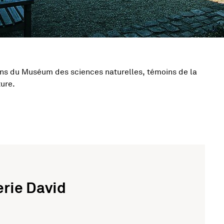
ions du Muséum des sciences naturelles, témoins de la
tivité
ture.
erie David