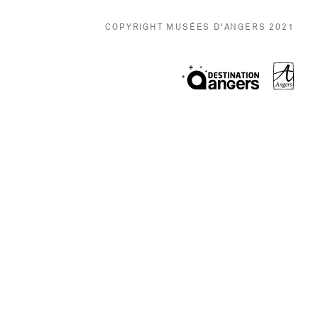
COPYRIGHT MUSÉES D'ANGERS 2021
, Ouvr
, Ouvre une no