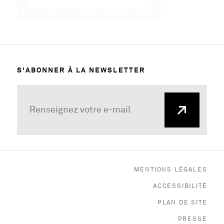
S'ABONNER À LA NEWSLETTER
MENTIONS LÉGALES
ACCESSIBILITÉ
PLAN DE SITE
, O
PRESSE