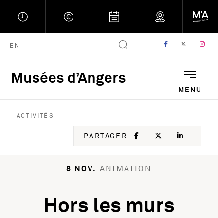
FACEBOOK
, OUVRE UNE
TWITTER
, OUVRE
IN
, 
ENGLISH VERSION
EN
Musées d’Angers
Musées d'Angers : Retou
MENU
ACTIVITÉS
FACEBOOK
, OUVRE UNE NOU
TWITTER
, OUVRE UNE
LINKED
, OUVR
PARTAGER
8 NOV.
ANIMATION
Hors les murs