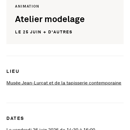
ANIMATION
Atelier modelage
LE 25 JUIN + D'AUTRES
Infos pratiques
LIEU
, Ou
Musée Jean-Lurçat et de la tapisserie contemporaine
DATES