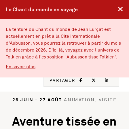
Le Chant du monde en voyage
FACEBOOK
, OUVRE UNE
TWITTER
, OUVRE
IN
, 
ENGLISH VERSION
EN
La tenture du Chant du monde de Jean Lurçat est
actuellement en prêt à la Cité internationale
d'Aubusson, vous pourrez la retrouver à partir du mois
Musées d’Angers
Musées d'Angers : Retou
de décembre 2026. D'ici là, voyagez avec l'univers de
MENU
Tolkien grâce à l'exposition "Aubusson tisse Tolkien".
sur Le Chant du monde en voyage
En savoir plus
ACTIVITÉS
FACEBOOK
, OUVRE UNE NOU
TWITTER
, OUVRE UNE
LINKED
, OUVR
PARTAGER
26 JUIN - 27 AOÛT
ANIMATION, VISITE
Aventure tissée en