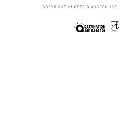
COPYRIGHT MUSÉES D'ANGERS 2021
, Ouvr
, Ouvre une no