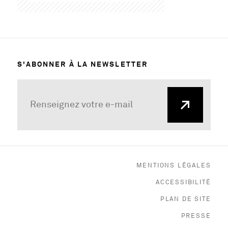
S'ABONNER À LA NEWSLETTER
MENTIONS LÉGALES
ACCESSIBILITÉ
PLAN DE SITE
, O
PRESSE