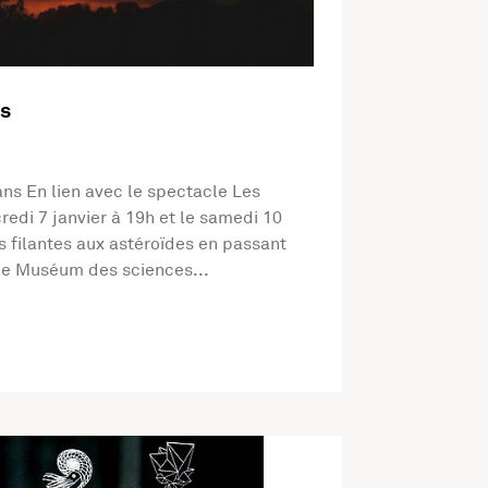
s
 ans En lien avec le spectacle Les
edi 7 janvier à 19h et le samedi 10
es filantes aux astéroïdes en passant
 le Muséum des sciences...
é Hors les murs Muséo’Jeux