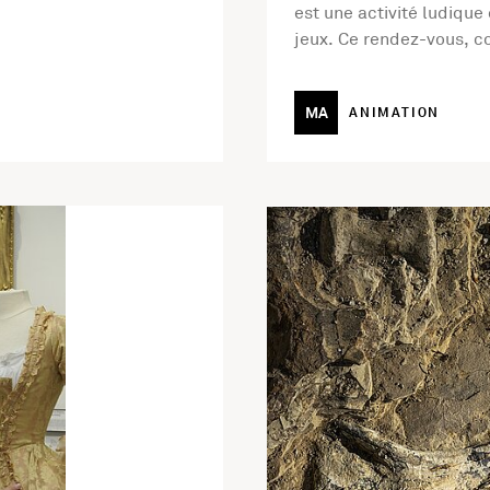
est une activité ludique 
jeux. Ce rendez-vous, co
MA
ANIMATION
permanentes Des peintures cousues mains
En savoir plus sur l'activi