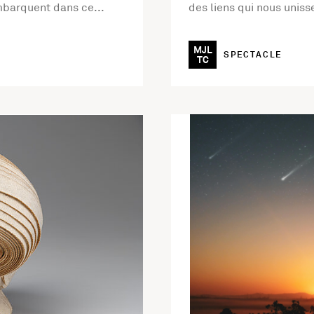
mbarquent dans ce...
des liens qui nous unis
MJL
SPECTACLE
TC
ition Tisser le futur
En savoir plus sur l'activi