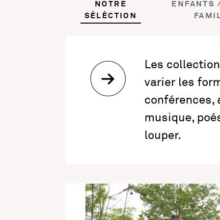
NOTRE
ENFANTS /
SÉLÉCTION
FAMI
Les collectio
varier les fo
conférences, 
musique, poési
louper.
En savoir plus sur l'activité Graines