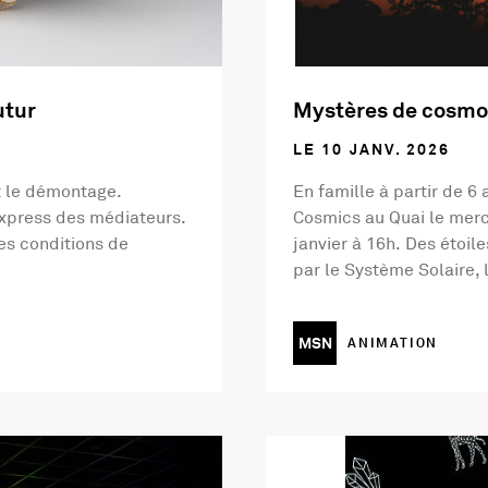
utur
Mystères de cosmo
LE 10 JANV. 2026
nt le démontage.
En famille à partir de 6
xpress des médiateurs.
Cosmics au Quai le mercr
des conditions de
janvier à 16h. Des étoil
par le Système Solaire,
MSN
ANIMATION
ition Digital Floralia
En savoir plus sur l'activit