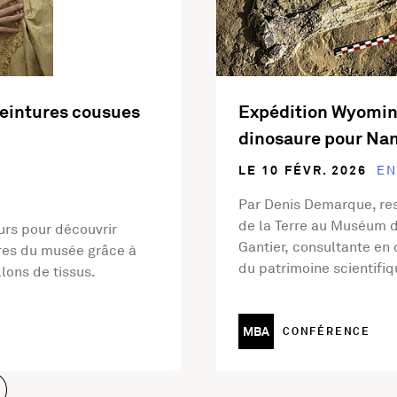
eintures cousues
Expédition Wyoming
dinosaure pour Na
LE 10 FÉVR. 2026
EN
Par Denis Demarque, re
de la Terre au Muséum d’
rs pour découvrir
Gantier, consultante en 
vres du musée grâce à
du patrimoine scientifiq
lons de tissus.
MBA
CONFÉRENCE