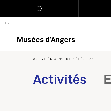
ENGLISH VERSION
EN
Musées d’Angers
Musées d'Angers :
ACTIVITÉS
NOTRE SÉLÉCTION
Activités
Activités
E
Notre séléction