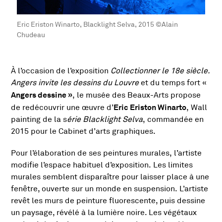
Eric Eriston Winarto, Blacklight Selva, 2015 ©Alain
Chudeau
À l’occasion de l’exposition
Collectionner le 18e siècle.
Présentation de l'exposit
Angers invite les dessins du Louvre
et du temps fort «
Angers dessine »
, le musée des Beaux-Arts propose
Eric Eriston Winarto
de redécouvrir une œuvre d’
, Wall
painting de la s
érie Blacklight Selva
, commandée en
2015 pour le Cabinet d’arts graphiques.
Pour l’élaboration de ses peintures murales, l’artiste
modifie l’espace habituel d’exposition. Les limites
murales semblent disparaître pour laisser place à une
fenêtre, ouverte sur un monde en suspension. L’artiste
revêt les murs de peinture fluorescente, puis dessine
un paysage, révélé à la lumière noire. Les végétaux