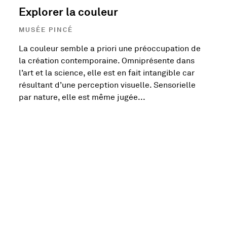
Explorer la couleur
MUSÉE PINCÉ
La couleur semble a priori une préoccupation de
E
la création contemporaine. Omniprésente dans
l’art et la science, elle est en fait intangible car
e
résultant d’une perception visuelle. Sensorielle
s
par nature, elle est même jugée...
K
En savoir plus sur l'exposition Explorer la couleur
DU
22
FÉVR.
2025
AU 20
SEPT.
2026
Explorer