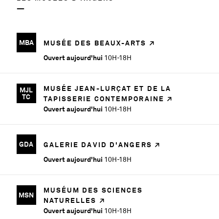
l’art
et
la
science,
MBA
MUSÉE DES BEAUX-ARTS
elle
Ouvert aujourd'hui
10H-18H
est
en
fait
MUSÉE JEAN-LURÇAT ET DE LA
MJL
TC
TAPISSERIE CONTEMPORAINE
intangible
Ouvert aujourd'hui
10H-18H
car
résultant
d’une
GDA
GALERIE DAVID D'ANGERS
perception
visuelle.
Ouvert aujourd'hui
10H-18H
Sensorielle
par
MUSÉUM DES SCIENCES
nature,
MSN
NATURELLES
elle
Ouvert aujourd'hui
10H-18H
est