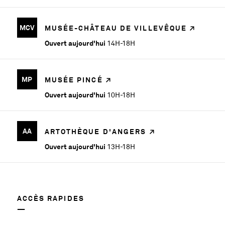
même
jugée...
MCV
MUSÉE-CHÂTEAU DE VILLEVÊQUE
Ouvert aujourd'hui
14H-18H
En savoir plus sur l'exposition Keita Mori : Lignes/Étoiles
DU
MP
MUSÉE PINCÉ
19
JUIN
Ouvert aujourd'hui
10H-18H
AU 20
SEPT.
AA
ARTOTHÈQUE D'ANGERS
Keita
Ouvert aujourd'hui
13H-18H
Mori
:
Lignes/
ACCÈS RAPIDES
Étoiles
ARTOTHÈQUE