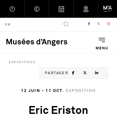
FACEBOOK
, OUVRE UNE
TWITTER
, OUVRE
IN
, 
ENGLISH VERSION
EN
Musées d’Angers
Musées d'Angers : Retou
MENU
EXPOSITIONS
FACEBOOK
, OUVRE UNE NOU
TWITTER
, OUVRE UNE
LINKED
, OUVR
PARTAGER
12 JUIN - 11 OCT.
EXPOSITION
Eric Eriston