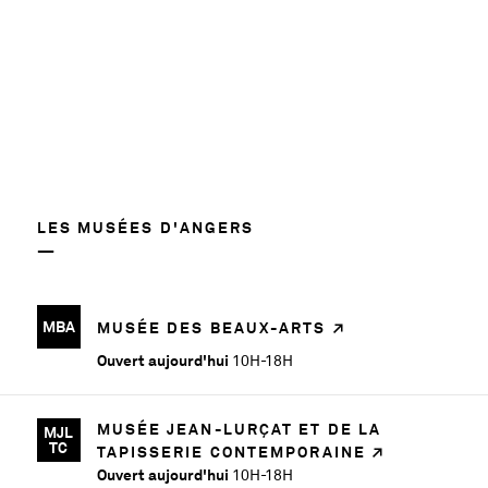
une
préoccupation
de
la
création
contemporaine.
Omniprésente
dans
l’art
LES MUSÉES D'ANGERS
et
la
science,
MBA
MUSÉE DES BEAUX-ARTS
elle
est
Ouvert aujourd'hui
10H-18H
en
fait
MUSÉE JEAN-LURÇAT ET DE LA
MJL
intangible
TC
TAPISSERIE CONTEMPORAINE
car
Ouvert aujourd'hui
10H-18H
résultant