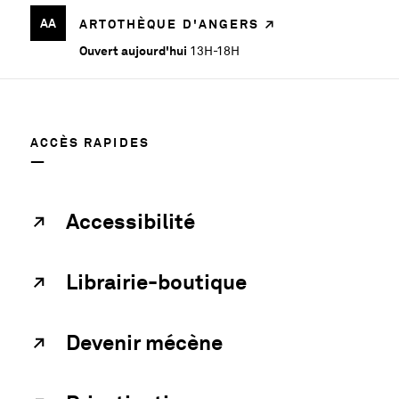
AA
ARTOTHÈQUE D'ANGERS
Eric
Ouvert aujourd'hui
13H-18H
Eriston
Winarto
:
ACCÈS RAPIDES
Blacklight
Selva
2015
Accessibilité
MUSÉE
DES
BEAUX-
Librairie-boutique
ARTS
D'ANGERS
Devenir mécène
À
l’occasion
de