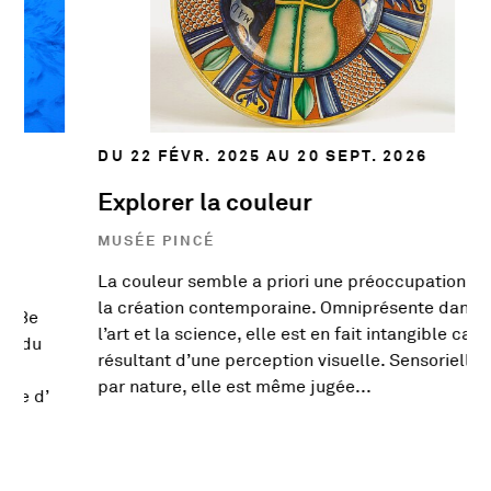
DU 22 FÉVR. 2025 AU 20 SEPT. 2026
Explorer la couleur
MUSÉE PINCÉ
La couleur semble a priori une préoccupation de
la création contemporaine. Omniprésente dans
À
l’art et la science, elle est en fait intangible car
s
résultant d’une perception visuelle. Sensorielle
par nature, elle est même jugée...
E
En savoir plus sur l'exposition Explorer la couleur