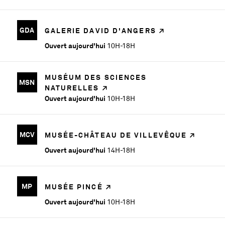
d’une
perception
GDA
GALERIE DAVID D'ANGERS
visuelle.
Ouvert aujourd'hui
10H-18H
Sensorielle
par
nature,
MUSÉUM DES SCIENCES
MSN
elle
NATURELLES
est
Ouvert aujourd'hui
10H-18H
même
jugée...
MCV
MUSÉE-CHÂTEAU DE VILLEVÊQUE
Ouvert aujourd'hui
14H-18H
En savoir plus sur l'exposition Eric Eriston Winarto : Black
DU
12
MP
MUSÉE PINCÉ
JUIN
AU
Ouvert aujourd'hui
10H-18H
11
OCT.