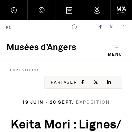
FACEBOOK
, OUVRE UNE
TWITTER
, OUVRE
IN
, 
ENGLISH VERSION
EN
Musées d’Angers
Musées d'Angers : Retou
MENU
EXPOSITIONS
FACEBOOK
, OUVRE UNE NOU
TWITTER
, OUVRE UNE
LINKED
, OUVR
PARTAGER
19 JUIN - 20 SEPT.
EXPOSITION
Keita Mori : Lignes/