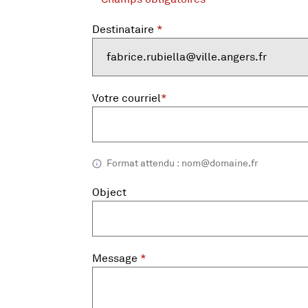
Pour des raisons de sécurité, ce formulair
Vous pouvez également contourner le défi vi
Destinataire
*
fabrice.rubiella@ville.angers.fr
, champ obligatoire
Votre courriel
*
Format attendu : nom@domaine.fr
Object
, champ obligatoire
Message
*