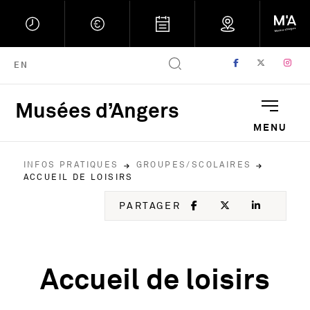
FACEBOOK
, OUVRE UNE
TWITTER
, OUVRE
IN
, 
ENGLISH VERSION
EN
Musées d’Angers
Musées d'Angers : Retou
MENU
INFOS PRATIQUES
GROUPES/SCOLAIRES
ACCUEIL DE LOISIRS
FACEBOOK
, OUVRE UNE NOU
TWITTER
, OUVRE UNE
LINKED
, OUVR
PARTAGER
Accueil de loisirs