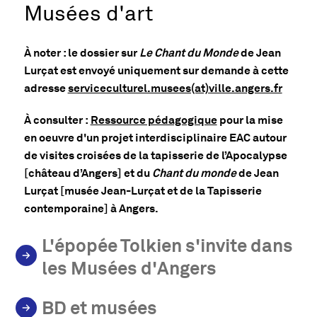
Musées d'art
À noter : le dossier sur
Le Chant du Monde
de Jean
Lurçat est envoyé uniquement sur demande à cette
, Ouvr
adresse
serviceculturel.musees(at)ville.angers.fr
, Ouvre une nouvell
À consulter :
Ressource pédagogique
pour la mise
en oeuvre d'un projet interdisciplinaire EAC autour
de visites croisées de la tapisserie de l’Apocalypse
[château d’Angers] et du
Chant du monde
de Jean
Lurçat [musée Jean-Lurçat et de la Tapisserie
contemporaine] à Angers.
L'épopée Tolkien s'invite dans
les Musées d'Angers
BD et musées