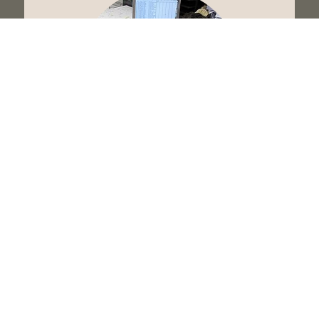
EN COULISSES
Le chantier des
collections du
Muséum