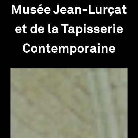
Musée Jean-Lurçat
et de la Tapisserie
Contemporaine
Information importante
Infos pratiques