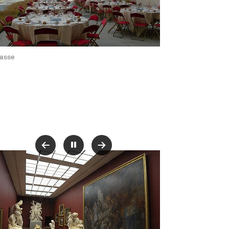
uvre une nouvelle fenêtre
rasse
Pause
 agrandie de l'image
Vue agrandie de l