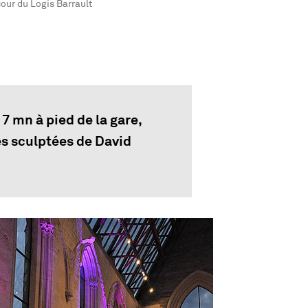
mery
cour du Logis Barrault
7 mn à pied de la gare,
es sculptées de David
e agrandie de l'image