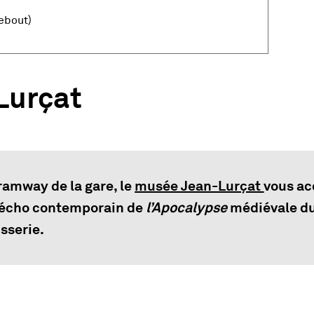
debout)
Lurçat
ramway de la gare, le
musée Jean-Lurçat
vous ac
 écho contemporain de
l’Apocalypse
médiévale du
isserie.