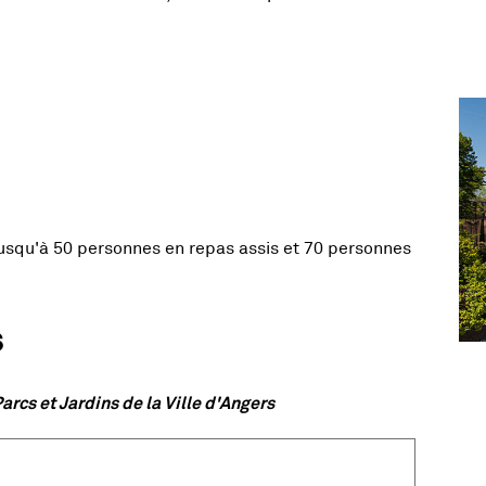
Vue agrandie de l'image
Vue
jusqu'à 50 personnes en repas assis et 70 personnes
s
, Ouvre une nouvelle fenêtre
, O
Vue
, O
Vue
, O
Vue
, O
arcs et Jardins de la Ville d'Angers