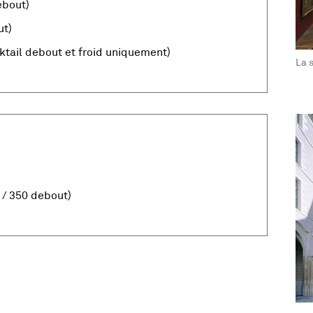
ebout)
ut)
ktail debout et froid uniquement)
, O
, Ouvre une nouvelle fenêtre
La 
La galerie 18e
Vue agrand
, Ouvre un
Le hall
Vue agrand
 / 350 debout)
, Ouvre un
La galerie 
Vue agrand
, Ouvre un