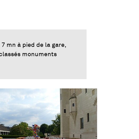
 7 mn à pied de la gare,
, classés monuments
 agrandie de l'image