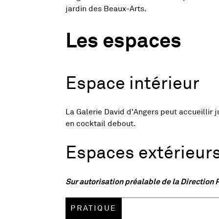
jardin des Beaux-Arts.
Les espaces
image
Vue agrandie de l'image
Espace intérieur
La Galerie David d'Angers peut accueillir 
en cocktail debout.
Espaces extérieur
e fenêtre
, Ouvre une nouvelle fenêtre
Sur autorisation préalable de la Direction P