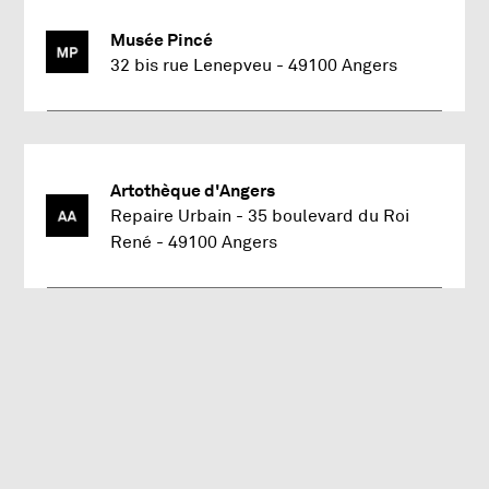
Musée-Château de Villevêque
Musée Pincé
, Ouvre une nouvelle fenêtre
32 bis rue Lenepveu
49100 Angers
Adresse : 44 Rue du Général de Gaulle, Villevêque 49140 
Latitude : 47.56106553 et longitude : -0.42640457
Musée Pincé
Artothèque d'Angers
Repaire Urbain - 35 boulevard du Roi
Adresse : 32 bis rue Lenepveu 49100 Angers
, Ouvre une nouvelle fenêtre
René
49100 Angers
Latitude : 47.47199551 et longitude : -0.5519747
Artothèque d'Angers
Adresse : Repaire Urbain - 35 boulevard du Roi René 491
Latitude : 47.46851016 et longitude : -0.55519341