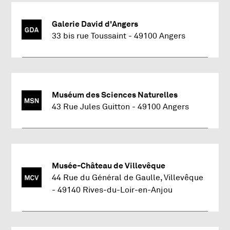
Musée Jean-Lurçat et de la T
Galerie David d'Angers
, Ouvre une nouvelle fenêtre
33 bis rue Toussaint
49100 Angers
Adresse : 4 boulevard Arago 49100 Angers
Latitude : 47.47805368 et longitude : -0.5570428
Galerie David d'Angers
Muséum des Sciences Naturelles
, Ouvre une nouvelle fenêtre
43 Rue Jules Guitton
49100 Angers
Adresse : 33 bis rue Toussaint 49100 Angers
Latitude : 47.46926111 et longitude : -0.55609082
Muséum des Sciences Naturel
Musée-Château de Villevêque
44 Rue du Général de Gaulle, Villevêque
Adresse : 43 Rue Jules Guitton 49100 Angers
, Ouvre une nouvelle fenêtre
49140 Rives-du-Loir-en-Anjou
Latitude : 47.47352715 et longitude : -0.54640647