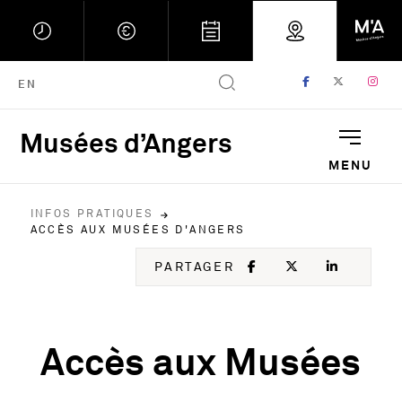
FACEBOOK
, OUVRE UNE
TWITTER
, OUVRE
IN
, 
ENGLISH VERSION
EN
Musées d’Angers
Musées d'Angers : Retou
MENU
INFOS PRATIQUES
ACCÈS AUX MUSÉES D'ANGERS
FACEBOOK
, OUVRE UNE NOU
TWITTER
, OUVRE UNE
LINKED
, OUVR
PARTAGER
Accès aux Musées