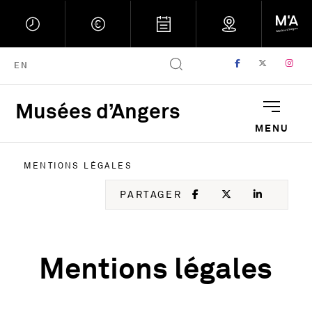
FACEBOOK
, OUVRE UNE
TWITTER
, OUVRE
IN
, 
ENGLISH VERSION
EN
Musées d’Angers
Musées d'Angers : Retou
MENU
MENTIONS LÉGALES
FACEBOOK
, OUVRE UNE NOU
TWITTER
, OUVRE UNE
LINKED
, OUVR
PARTAGER
Mentions légales