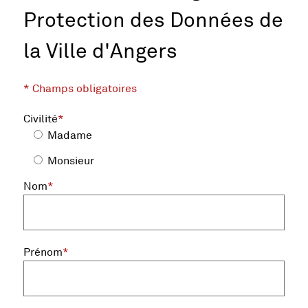
Protection des Données de
la Ville d'Angers
* Champs obligatoires
Pour des raisons de sécurité, ce formulaire contient un 
Civilité
*
Madame
Monsieur
, champ obligatoire
Nom
*
, champ obligatoire
Prénom
*