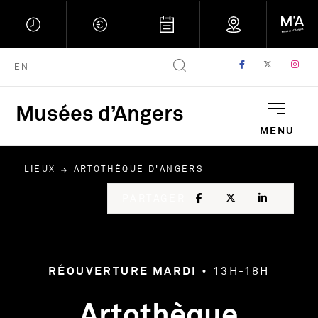
FACEBOOK
, OUVRE UNE
TWITTER
, OUVRE
IN
, 
ENGLISH VERSION
EN
Musées d’Angers
Musées d'Angers : Retou
MENU
LIEUX
ARTOTHÈQUE D'ANGERS
FACEBOOK
, OUVRE UNE NOU
TWITTER
, OUVRE UNE
LINKED
, OUVR
PARTAGER
RÉOUVERTURE MARDI
•
13H-18H
Artothèque