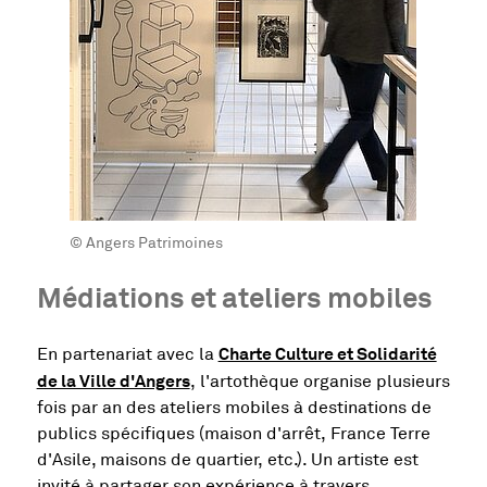
© Angers Patrimoines
Médiations et ateliers mobiles
Charte Culture et Solidarité
En partenariat avec la
, Ouvre une nouvelle fenêtre
de la Ville d'Angers
, l'artothèque organise plusieurs
fois par an des ateliers mobiles à destinations de
publics spécifiques (maison d'arrêt, France Terre
d'Asile, maisons de quartier, etc.). Un artiste est
invité à partager son expérience à travers