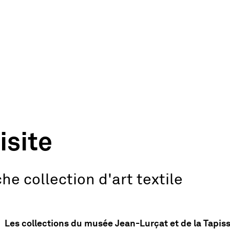
isite
he collection d'art textile
Le chant du monde
Les collections du musée Jean-Lurçat et de la Tapi