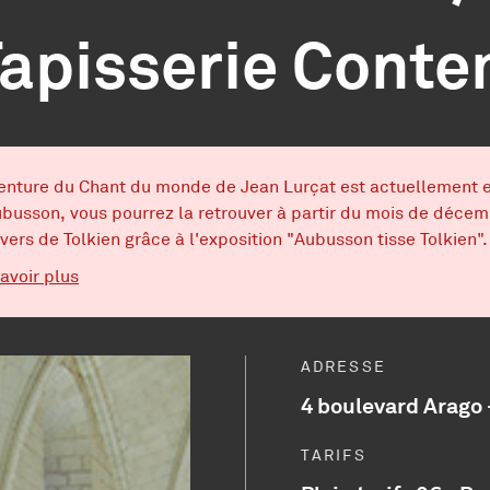
 Tapisserie Cont
e
enture du Chant du monde de Jean Lurçat est actuellement en
busson, vous pourrez la retrouver à partir du mois de décemb
ivers de Tolkien grâce à l'exposition "Aubusson tisse Tolkien".
sur Le Chant du monde en voyage
avoir plus
ADRESSE
4 boulevard Arago 
TARIFS