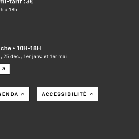
mi-tarif : 3€
7h à 18h
che • 10H-18H
, 25 déc., 1er janv. et 1er mai
GENDA
ACCESSIBILITÉ