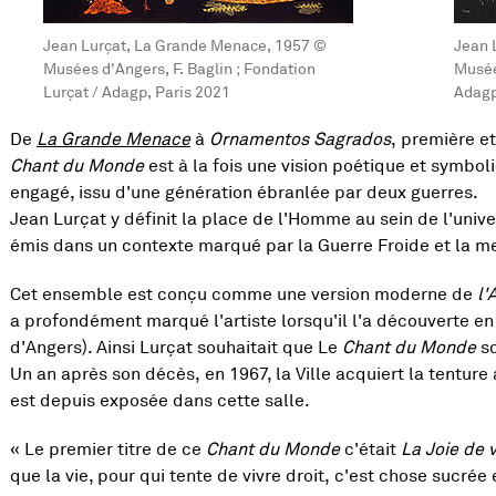
Jean Lurçat, La Grande Menace, 1957 ©
Jean 
Musées d'Angers, F. Baglin ; Fondation
Musée
Lurçat / Adagp, Paris 2021
Adagp
De
La Grande Menace
à
Ornamentos Sagrados
, première e
Chant du Monde
est à la fois une vision poétique et symbol
engagé, issu d'une génération ébranlée par deux guerres.
Jean Lurçat y définit la place de l'Homme au sein de l'unive
émis dans un contexte marqué par la Guerre Froide et la 
Cet ensemble est conçu comme une version moderne de
l'
a profondément marqué l'artiste lorsqu'il l'a découverte e
d'Angers). Ainsi Lurçat souhaitait que Le
Chant du Monde
so
Un an après son décès, en 1967, la Ville acquiert la tentur
est depuis exposée dans cette salle.
« Le premier titre de ce
Chant du Monde
c'était
La Joie de v
que la vie, pour qui tente de vivre droit, c'est chose sucrée