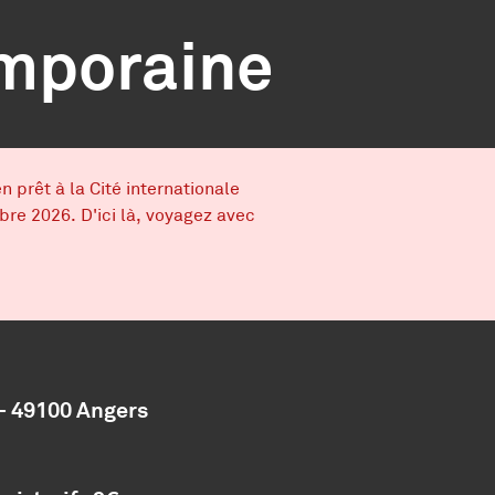
emporaine
 prêt à la Cité internationale
re 2026. D'ici là, voyagez avec
- 49100 Angers