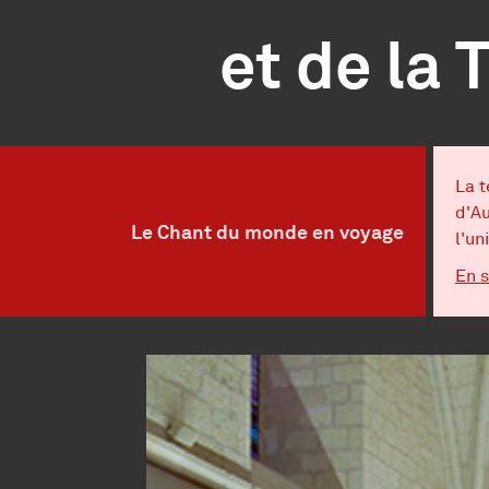
et de la
Information important
La t
d'Au
Le Chant du monde en voyage
l'un
En s
Infos pratiques