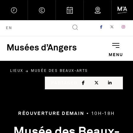
FACEBOOK
, OUVRE UNE
TWITTER
, OUVRE
IN
, 
ENGLISH VERSION
EN
Musées d’Angers
Musées d'Angers : Retou
MENU
LIEUX
MUSÉE DES BEAUX-ARTS
FACEBOOK
, OUVRE UNE NOU
TWITTER
, OUVRE UNE
LINKED
, OUVR
PARTAGER
RÉOUVERTURE DEMAIN
•
10H-18H
Musée des Beaux-