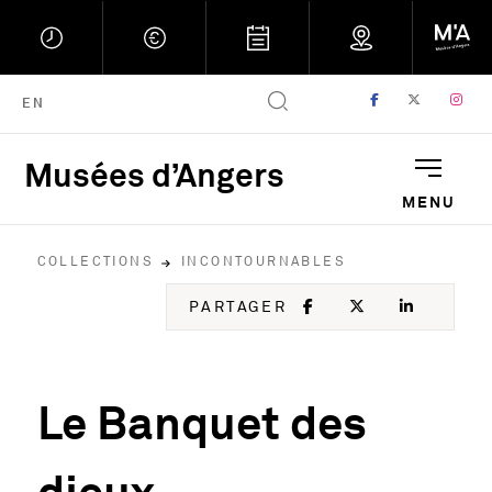
FACEBOOK
, OUVRE UNE
TWITTER
, OUVRE
IN
, 
ENGLISH VERSION
EN
Musées d’Angers
Musées d'Angers : Retou
MENU
COLLECTIONS
INCONTOURNABLES
FACEBOOK
, OUVRE UNE NOU
TWITTER
, OUVRE UNE
LINKED
, OUVR
PARTAGER
Le Banquet des
dieux