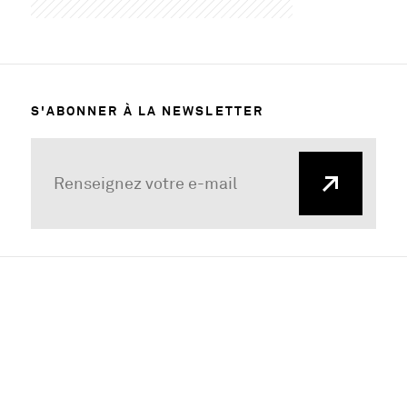
S'ABONNER À LA NEWSLETTER
MENTIONS LÉGALES
ACCESSIBILITÉ
PLAN DE SITE
, O
PRESSE