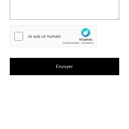
le message
Envoyer
52004