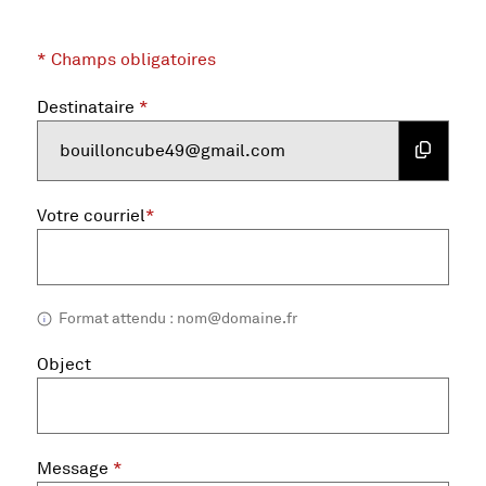
* Champs obligatoires
Pour des raisons de sécurité, ce formulaire contient un 
Vous pouvez également contourner le défi visuel en copi
Destinataire
*
Copier
bouilloncube49@gmail.com
, champ obligatoire
Votre courriel
*
Format attendu : nom@domaine.fr
Object
, champ obligatoire
Message
*