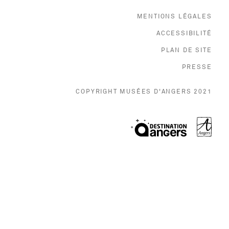
MENTIONS LÉGALES
ACCESSIBILITÉ
PLAN DE SITE
, O
PRESSE
COPYRIGHT MUSÉES D'ANGERS 2021
, Ouvr
, Ouvre une no