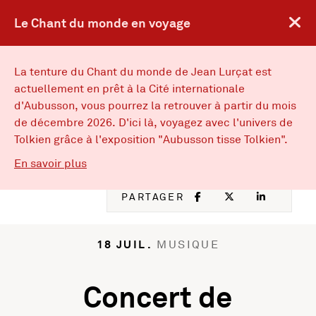
Le Chant du monde en voyage
FACEBOOK
, OUVRE UNE
TWITTER
, OUVRE
IN
, 
ENGLISH VERSION
EN
La tenture du Chant du monde de Jean Lurçat est
actuellement en prêt à la Cité internationale
d'Aubusson, vous pourrez la retrouver à partir du mois
Musées d’Angers
Musées d'Angers : Retou
de décembre 2026. D'ici là, voyagez avec l'univers de
MENU
Tolkien grâce à l'exposition "Aubusson tisse Tolkien".
sur Le Chant du monde en voyage
En savoir plus
ACTIVITÉS
FACEBOOK
, OUVRE UNE NOU
TWITTER
, OUVRE UNE
LINKED
, OUVR
PARTAGER
18 JUIL.
MUSIQUE
Concert de