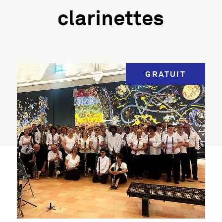
clarinettes
Information importante
GRATUIT