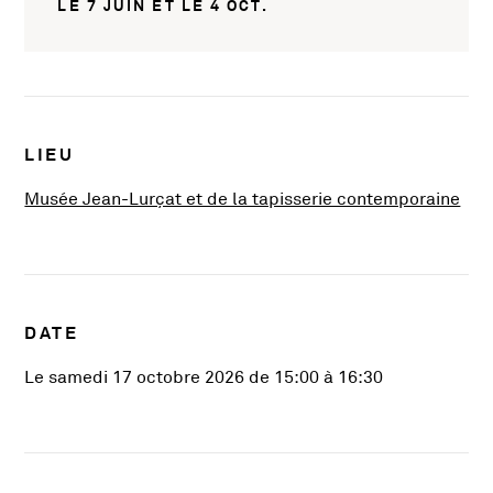
LE 7 JUIN ET LE 4 OCT.
Infos pratiques
LIEU
, Ou
Musée Jean-Lurçat et de la tapisserie contemporaine
DATE
Le samedi 17 octobre 2026 de 15:00 à 16:30