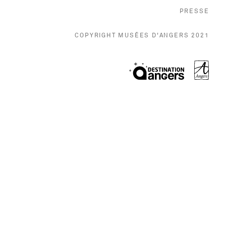
, O
PRESSE
COPYRIGHT MUSÉES D'ANGERS 2021
, Ouvr
, Ouvre une no