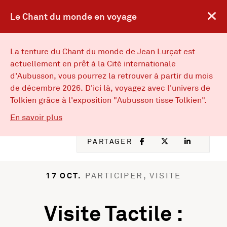
Le Chant du monde en voyage
FACEBOOK
, OUVRE UNE
TWITTER
, OUVRE
IN
, 
ENGLISH VERSION
EN
La tenture du Chant du monde de Jean Lurçat est
actuellement en prêt à la Cité internationale
d'Aubusson, vous pourrez la retrouver à partir du mois
Musées d’Angers
Musées d'Angers : Retou
de décembre 2026. D'ici là, voyagez avec l'univers de
MENU
Tolkien grâce à l'exposition "Aubusson tisse Tolkien".
sur Le Chant du monde en voyage
En savoir plus
ACTIVITÉS
FACEBOOK
, OUVRE UNE NOU
TWITTER
, OUVRE UNE
LINKED
, OUVR
PARTAGER
17 OCT.
PARTICIPER, VISITE
Visite Tactile :