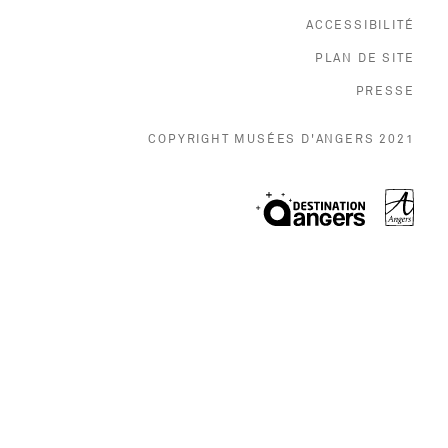
ACCESSIBILITÉ
PLAN DE SITE
, O
PRESSE
COPYRIGHT MUSÉES D'ANGERS 2021
, Ouvr
, Ouvre une no