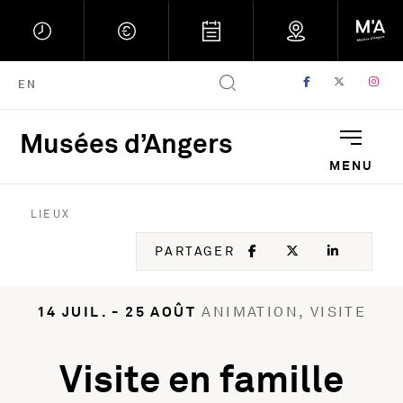
FACEBOOK
, OUVRE UNE
TWITTER
, OUVRE
IN
, 
ENGLISH VERSION
EN
Musées d’Angers
Musées d'Angers : Retou
MENU
LIEUX
FACEBOOK
, OUVRE UNE NOU
TWITTER
, OUVRE UNE
LINKED
, OUVR
PARTAGER
14 JUIL. - 25 AOÛT
ANIMATION, VISITE
Visite en famille