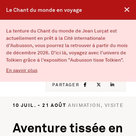
Le Chant du monde en voyage
FACEBOOK
, OUVRE UNE
TWITTER
, OUVRE
IN
, 
ENGLISH VERSION
EN
La tenture du Chant du monde de Jean Lurçat est
actuellement en prêt à la Cité internationale
d'Aubusson, vous pourrez la retrouver à partir du mois
Musées d’Angers
Musées d'Angers : Retou
de décembre 2026. D'ici là, voyagez avec l'univers de
MENU
Tolkien grâce à l'exposition "Aubusson tisse Tolkien".
sur Le Chant du monde en voyage
En savoir plus
LIEUX
FACEBOOK
, OUVRE UNE NOU
TWITTER
, OUVRE UNE
LINKED
, OUVR
PARTAGER
10 JUIL. - 21 AOÛT
ANIMATION, VISITE
Aventure tissée en