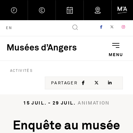
FACEBOOK
, OUVRE UNE
TWITTER
, OUVRE
IN
, 
ENGLISH VERSION
EN
Musées d’Angers
Musées d'Angers : Retou
MENU
ACTIVITÉS
FACEBOOK
, OUVRE UNE NOU
TWITTER
, OUVRE UNE
LINKED
, OUVR
PARTAGER
15 JUIL. - 29 JUIL.
ANIMATION
Enquête au musée