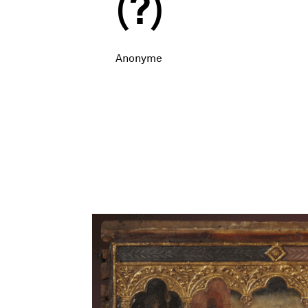
(?)
Anonyme