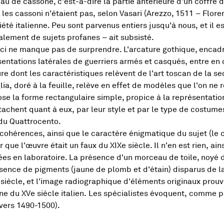
au de cassone, c'est-à-dire la partie antérieure d'un coffre
 les cassoni n'étaient pas, selon Vasari (Arezzo, 1511 – Flor
iété italienne. Peu sont parvenus entiers jusqu'à nous, et il e
alement de sujets profanes – ait subsisté.
-ci ne manque pas de surprendre. L'arcature gothique, encadr
entations latérales de guerriers armés et casqués, entre en 
re dont les caractéristiques relèvent de l'art toscan de la s
lia, doré à la feuille, relève en effet de modèles que l'on ne
se la forme rectangulaire simple, propice à la représentatio
tachent quant à eux, par leur style et par le type de costum
 du Quattrocento.
cohérences, ainsi que le caractère énigmatique du sujet (le 
 que l'œuvre était un faux du XIXe siècle. Il n'en est rien, a
ées en laboratoire. La présence d'un morceau de toile, noyé 
sence de pigments (jaune de plomb et d'étain) disparus de la
 siècle, et l'image radiographique d'éléments originaux prou
e du XVe siècle italien. Les spécialistes évoquent, comme po
 vers 1490-1500).