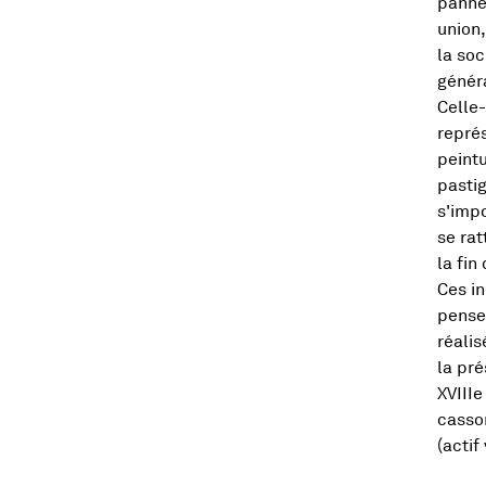
panne
union,
la soc
génér
Celle
représ
peintu
pastig
s'impo
se rat
la fin
Ces in
penser
réalis
la pré
XVIIIe
casson
(actif