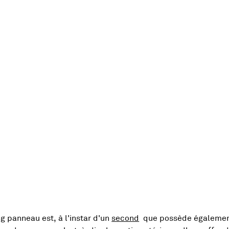
, Ouvre une nouvelle fe
g panneau est, à l'instar d'un
second
que possède également