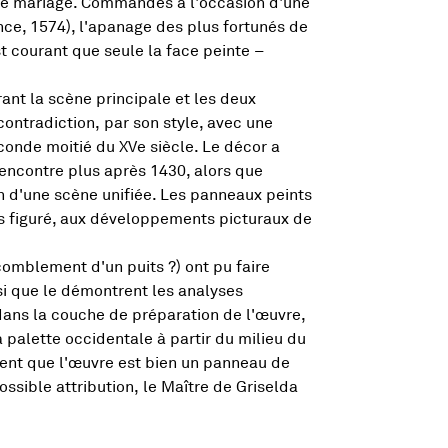
 de mariage. Commandés à l'occasion d'une
ence, 1574), l'apanage des plus fortunés de
st courant que seule la face peinte –
ant la scène principale et les deux
contradiction, par son style, avec une
econde moitié du XVe siècle. Le décor a
 rencontre plus après 1430, alors que
n d'une scène unifiée. Les panneaux peints
es figuré, aux développements picturaux de
comblement d'un puits ?) ont pu faire
insi que le démontrent les analyses
dans la couche de préparation de l'œuvre,
 palette occidentale à partir du milieu du
vent que l'œuvre est bien un panneau de
ssible attribution, le Maître de Griselda