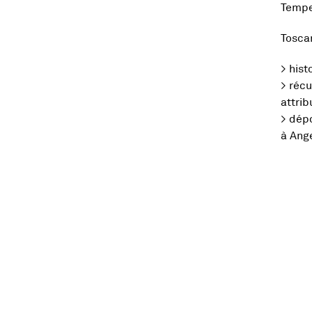
Tempe
Toscan
> hist
> récu
attri
> dép
à Ange