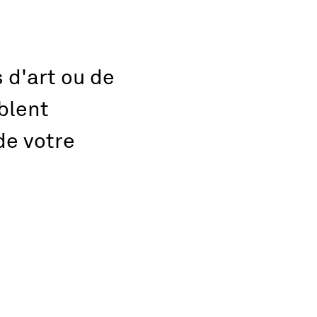
 d'art ou de
blent
de votre