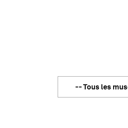
Filter les Incontournables par lie
61 Incontournables da