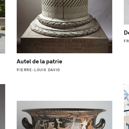
D
FR
Autel de la patrie
PIERRE-LOUIS DAVID
En
lier Nakhmin - Égypte
En savoir plus sur Cratère en cloche à figures rouges