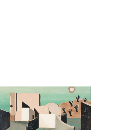
dit David d'Angers
 savoir plus sur Smyrne II - Jean Lurçat