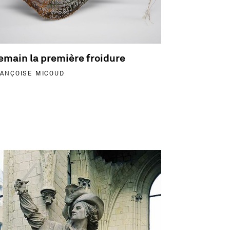
emain la première froidure
ANÇOISE MICOUD
 savoir plus sur Jean Bart - Pierre-Jean David, dit David d'An
 du style de Kertch - Grèce, Attique