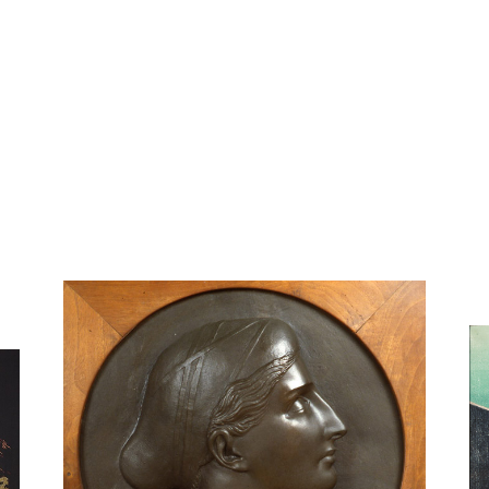
En savoir plus sur Cécilia Odes - Pierre-Jean David, 
En
n Lurçat