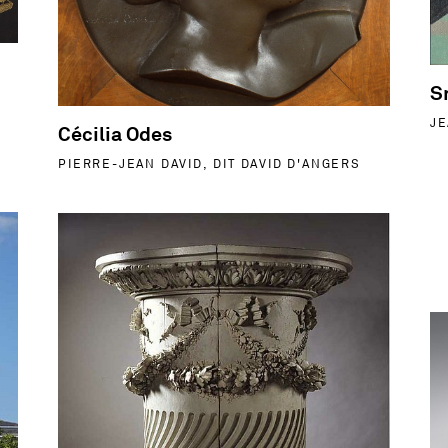
S
JE
Cécilia Odes
PIERRE-JEAN DAVID, DIT DAVID D'ANGERS
de Saint Phalle (1930-2002)
En savoir plus sur Autel de la patrie - Pierre-Louis D
En