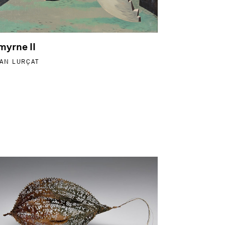
myrne II
AN LURÇAT
avid
 savoir plus sur Demain la première froidure - Françoise Mic